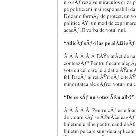
n-o sÄƒ rezolve miraculos criza p
pe politicieni mai responsabili d
E doar o formÄƒ de protest, un vo
politice ÅŸi un mod de exprimare
acasÄƒ. E vorba de votul nul.
“AdicÄƒ sÄƒ-i las pe alÅ£ii sÄ
Â Â Â Â Â Â EÅŸti atÃ¢t de nai
conteazÄƒ? Pentru fiecare alegÄƒt
vota cu cel care le-a dat o ÅŸapc
fel. DacÄƒ ai reuÅŸit sÄƒ citeÅŸt
minoritatea ale cÄƒrei voturi nu 
“De ce sÄƒ nu votez Ã®n alb?”
Â Â Â Â Â Pentru cÄƒ este foar
de votare sÄƒ se Ã®nÅ£eleagÄƒ 
buletinele albe pentru candidaÅ£i
buletin pe care sunt deja aplicat