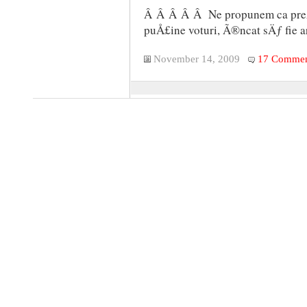
Â Â Â Â Â Ne propunem ca preÅŸ
puÅ£ine voturi, Ã®ncat sÄƒ fie a
November 14, 2009
17 Commen