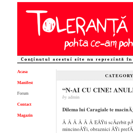
Acasa
CATEGOR
Manifest
“N-AI CU CINE! ANUL
Forum
by
admin
Contact
Dilema lui Caragiale te macinÄ
Magazin
Â Â Â Â Â Â EÅŸti scÃ¢rbit pÃ
mincinoÅŸi, obraznici ÅŸi prefÄƒ