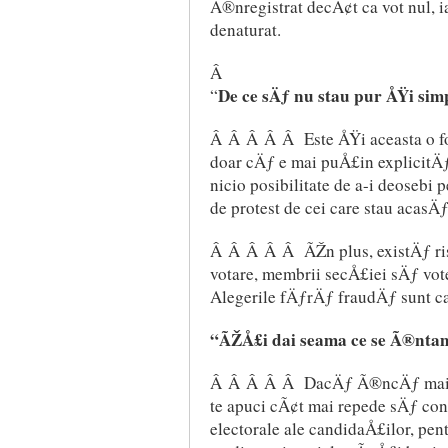
Ã®nregistrat decÃ¢t ca vot nul, i
denaturat.
Â
De ce sÄƒ nu stau pur ÅŸi sim
“
Â Â Â Â Â Este ÅŸi aceasta o fo
doar cÄƒ e mai puÅ£in explicitÄƒ
nicio posibilitate de a-i deosebi
de protest de cei care stau acasÄ
Â Â Â Â Â ÃŽn plus, existÄƒ ris
votare, membrii secÅ£iei sÄƒ vot
Alegerile fÄƒrÄƒ fraudÄƒ sunt c
“ÃŽÅ£i dai seama ce se Ã®nta
Â Â Â Â Â DacÄƒ Ã®ncÄƒ mai g
te apuci cÃ¢t mai repede sÄƒ cons
electorale ale candidaÅ£ilor, pen