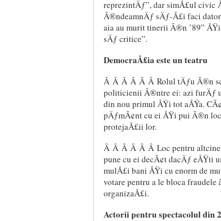
reprezintÄƒ”, dar simÅ£ul civic Å
Ã®ndeamnÄƒ sÄƒ-Å£i faci datori
aia au murit tinerii Ã®n ’89” ÅŸi
sÄƒ critice”.
DemocraÅ£ia este un teatru
Â Â Â Â Â Â Rolul tÄƒu Ã®n sce
politicienii Ã®ntre ei: azi furÄƒ
din nou primul ÅŸi tot aÅŸa. CÃ
pÄƒmÃ¢nt cu ei ÅŸi pui Ã®n loc 
protejaÅ£ii lor.
Â Â Â Â Â Â Loc pentru altcinev
pune cu ei decÃ¢t dacÄƒ eÅŸti un 
mulÅ£i bani ÅŸi cu enorm de mul
votare pentru a le bloca fraudele
organizaÅ£i.
Actorii pentru spectacolul din 