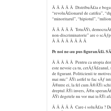
Â Â Â Â Â DistribuÅ£ia e bogatÄ
“revoluÅ£ionarul de catifea”, “d
“minoritarul”, “hipiotul”, “milion
Â Â Â Â Â TotuÅŸi, democraÅ£i
non-discriminatorie” are o scÄƒp
Â Â Â Â Â Â Â Â
Pe noi ne-au pus figuranÅ£i. 
Â Â Â Â Â Pentru ca utopia dem
este nevoie ca tu, cetÄƒÅ£eanul,
de figurant. Politicienii te motiv
mai mic” ÅŸi astfel te fac sÄƒ in
Ã®ntre ei, la fel cum Ã®ÅŸi sch
dreptul ÅŸi invers, Ã®n speranÅ
ÅŸi degetele nu vor mai ieÅŸi af
Â Â Â Â Â Care-i soluÅ£ia ? De 