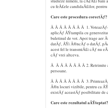
studieze nimeni, la cÃ¢Å£i bani a
cu feÅ£ele candidaÅ£ilor, pentru 
Care este procedura corectÄƒ?
Â Â Â Â Â Â Â Â 1. VoteazÄƒ-i 
aplicÄƒ ÅŸtampila cu generozita
buletinul de vot. Apoi trage aer 
datÄƒ, ÅŸi Ã®ncÄƒ o datÄƒ, p
acest fel le transmiÅ£i cÄƒ nu e
cÄƒ vrei altceva.
Â Â Â Â Â Â Â Â 2. Retrimite ac
persoane.
Â Â Â Â Â Â Â Â 3. PrinteazÄƒ 
Ã®n locuri vizibile, pentru ca ÅŸ
existÄƒ aceastÄƒ posibilitate de 
Care este rezultatul aÅŸteptat