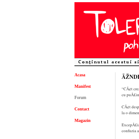
Acasa
ÃŽND
Manifest
“CÃ¢t crez
cu puÅ£in 
Forum
CÃ¢t despr
Contact
la o dimen
Magazin
ExcepÅ£ia
confuzia a