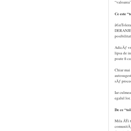
“valoarea”
Ce este “
â€œTolera
DERANJEAZ
posibilitat
AdicÄƒ vre
lipsa de i
poate fi c
Chiar mai 
autosuges
sÄƒ proced
Iar culmea
egalul lor.
De ce “to
Mila ÅŸi 
comunitÄƒ