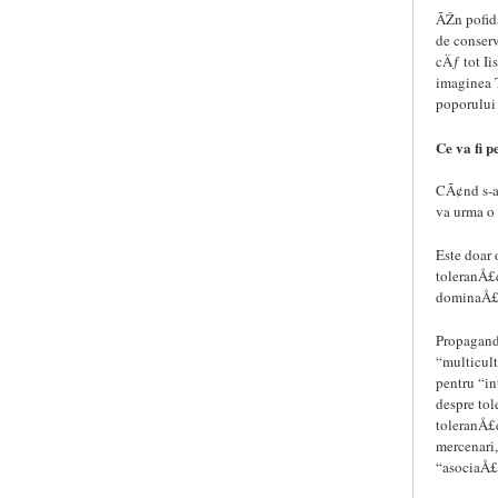
ÃŽn pofida
de conser
cÄƒ tot Ii
imaginea T
poporului
Ce va fi p
CÃ¢nd s-a
va urma o 
Este doar
toleranÅ£e
dominaÅ£i
Propagandi
“multicult
pentru “i
despre tol
toleranÅ£
mercenari,
“asociaÅ£i