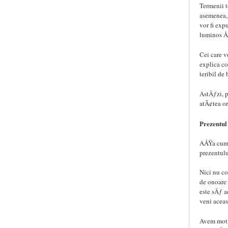
Termenii t
asemenea, 
vor fi exp
luminos ÅŸ
Cei care 
explica co
teribil de
AstÄƒzi, p
atÃ¢tea or
Prezentul 
AÅŸa cum 
prezentulu
Nici nu c
de onoare
este sÄƒ 
veni aceas
Avem moti