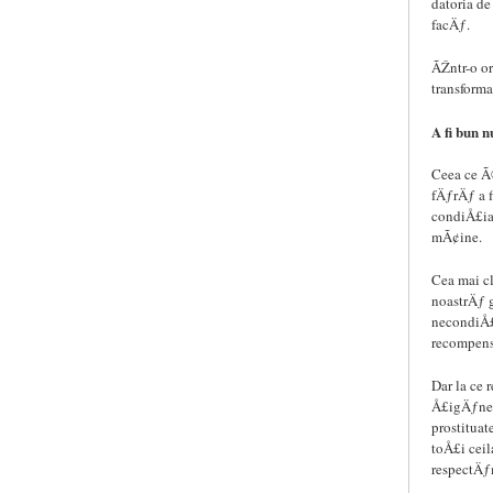
datoria d
facÄƒ.
ÃŽntr-o o
transform
A fi bun 
Ceea ce Ã
fÄƒrÄƒ a 
condiÅ£ia
mÃ¢ine.
Cea mai c
noastrÄƒ 
necondiÅ£
recompens
Dar la ce 
Å£igÄƒnesc
prostituat
toÅ£i cei
respectÄ