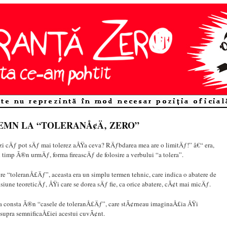
EMN LA “TOLERANÅ¢Ä‚ ZERO”
i cÄƒ pot sÄƒ mai tolerez aÅŸa ceva? RÄƒbdarea mea are o limitÄƒ!” â€“ era,
timp Ã®n urmÄƒ, forma fireascÄƒ de folosire a verbului “a tolera”.
e “toleranÅ£Äƒ”, aceasta era un simplu termen tehnic, care indica o abatere de
siune teoreticÄƒ, ÅŸi care se dorea sÄƒ fie, ca orice abatere, cÃ¢t mai micÄƒ.
 consta Ã®n “casele de toleranÅ£Äƒ”, care stÃ¢rneau imaginaÅ£ia ÅŸi
supra semnificaÅ£iei acestui cuvÃ¢nt.