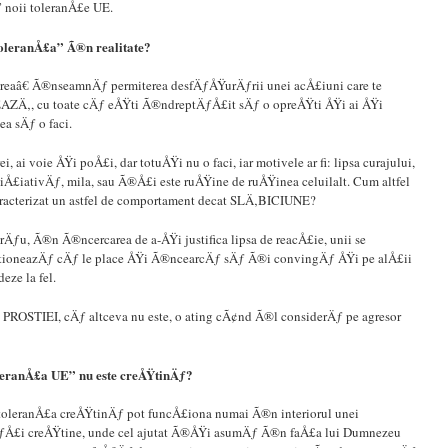
 noii toleranÅ£e UE.
toleranÅ£a” Ã®n realitate?
reaâ€ Ã®nseamnÄƒ permiterea desfÄƒÅŸurÄƒrii unei acÅ£iuni care te
Ä‚, cu toate cÄƒ eÅŸti Ã®ndreptÄƒÅ£it sÄƒ o opreÅŸti ÅŸi ai ÅŸi
ea sÄƒ o faci.
i, ai voie ÅŸi poÅ£i, dar totuÅŸi nu o faci, iar motivele ar fi: lipsa curajului,
niÅ£iativÄƒ, mila, sau Ã®Å£i este ruÅŸine de ruÅŸinea celuilalt. Cum altfel
aracterizat un astfel de comportament decat SLÄ‚BICIUNE?
rÄƒu, Ã®n Ã®ncercarea de a-ÅŸi justifica lipsa de reacÅ£ie, unii se
tioneazÄƒ cÄƒ le place ÅŸi Ã®ncearcÄƒ sÄƒ Ã®i convingÄƒ ÅŸi pe alÅ£ii
eze la fel.
 PROSTIEI, cÄƒ altceva nu este, o ating cÃ¢nd Ã®l considerÄƒ pe agresor
leranÅ£a UE” nu este creÅŸtinÄƒ?
toleranÅ£a creÅŸtinÄƒ pot funcÅ£iona numai Ã®n interiorul unei
Å£i creÅŸtine, unde cel ajutat Ã®ÅŸi asumÄƒ Ã®n faÅ£a lui Dumnezeu