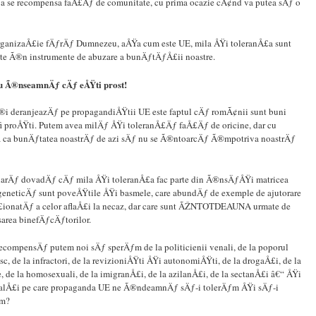
e a se recompensa faÅ£Äƒ de comunitate, cu prima ocazie cÃ¢nd va putea sÄƒ o
rganizaÅ£ie fÄƒrÄƒ Dumnezeu, aÅŸa cum este UE, mila ÅŸi toleranÅ£a sunt
ate Ã®n instrumente de abuzare a bunÄƒtÄƒÅ£ii noastre.
nu Ã®nseamnÄƒ cÄƒ eÅŸti prost!
®i deranjeazÄƒ pe propagandiÅŸtii UE este faptul cÄƒ romÃ¢nii sunt buni
fi proÅŸti. Putem avea milÄƒ ÅŸi toleranÅ£Äƒ faÅ£Äƒ de oricine, dar cu
 ca bunÄƒtatea noastrÄƒ de azi sÄƒ nu se Ã®ntoarcÄƒ Ã®mpotriva noastrÄƒ
larÄƒ dovadÄƒ cÄƒ mila ÅŸi toleranÅ£a fac parte din Ã®nsÄƒÅŸi matricea
geneticÄƒ sunt poveÅŸtile ÅŸi basmele, care abundÄƒ de exemple de ajutorare
ionatÄƒ a celor aflaÅ£i la necaz, dar care sunt ÃŽNTOTDEAUNA urmate de
area binefÄƒcÄƒtorilor.
recompensÄƒ putem noi sÄƒ sperÄƒm de la politicienii venali, de la poporul
, de la infractori, de la revizioniÅŸti ÅŸi autonomiÅŸti, de la drogaÅ£i, de la
e, de la homosexuali, de la imigranÅ£i, de la azilanÅ£i, de la sectanÅ£i â€“ ÅŸi
lalÅ£i pe care propaganda UE ne Ã®ndeamnÄƒ sÄƒ-i tolerÄƒm ÅŸi sÄƒ-i
ƒm?