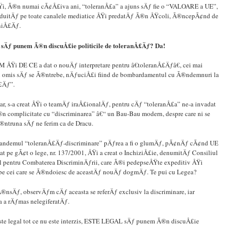
Ÿi, Ã®n numai cÃ¢Å£iva ani, “toleranÅ£a” a ajuns sÄƒ fie o “VALOARE a UE”,
uitÄƒ pe toate canalele mediatice ÅŸi predatÄƒ Ã®n ÅŸcoli, Ã®ncepÃ¢nd de
niÅ£Äƒ.
l sÄƒ punem Ã®n discuÅ£ie politicile de toleranÅ£Äƒ? Da!
 ÅŸi DE CE a dat o nouÄƒ interpretare pentru â€toleranÅ£Äƒâ€, cei mai
 omis sÄƒ se Ã®ntrebe, nÄƒuciÅ£i fiind de bombardamentul cu Ã®ndemnuri la
£Äƒ”.
r, s-a creat ÅŸi o teamÄƒ iraÅ£ionalÄƒ, pentru cÄƒ “toleranÅ£a” ne-a invadat
n complicitate cu “discriminarea” â€“ un Bau-Bau modern, despre care ni se
®ntruna sÄƒ ne ferim ca de Dracu.
 tandemul “toleranÅ£Äƒ-discriminare” pÄƒrea a fi o glumÄƒ, pÃ¢nÄƒ cÃ¢nd UE
t pe gÃ¢t o lege, nr. 137/2001, ÅŸi a creat o InchiziÅ£ie, denumitÄƒ Consiliul
 pentru Combaterea DiscriminÄƒrii, care Ã®i pedepseÅŸte expeditiv ÅŸi
pe cei care se Ã®ndoiesc de aceastÄƒ nouÄƒ dogmÄƒ. Te pui cu Legea?
®nsÄƒ, observÄƒm cÄƒ aceasta se referÄƒ exclusiv la discriminare, iar
a a rÄƒmas nelegiferatÄƒ.
ste legal tot ce nu este interzis, ESTE LEGAL sÄƒ punem Ã®n discuÅ£ie