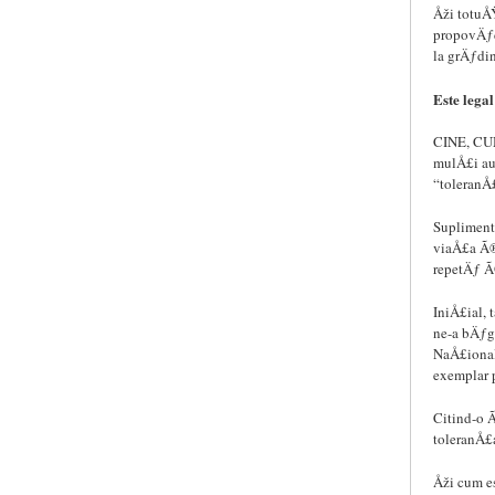
Åži totuÅ
propovÄƒd
la grÄƒdi
Este lega
CINE, CUM
mulÅ£i au
“toleranÅ
Suplimenta
viaÅ£a Ã®
repetÄƒ Ã
IniÅ£ial,
ne-a bÄƒga
NaÅ£ional
exemplar 
Citind-o Ã
toleranÅ£
Åži cum e