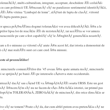
oleranÅ£Äƒ, multi-culturalism, integrare, acceptare, deschidere ÅŸi ceilalÅ£i
cu care politrucii UE Ã®ncearcÄƒ sÄƒ ne paralizeze sentimentul identitÄƒÅ£ii,
uÅŸi Ã®n vitrina “Limbajul de lemn”, alÄƒturi de lupta de clasÄƒ, viitorul
i lupta pentru pace.
vor apuca prÄƒbuÅŸirea dogmei toleranÅ£ei vor avea dificultÄƒÅ£i Ã®n a le
piilor lipsa lor de reacÅ£ie ÅŸi de rezistenÅ£Äƒ, iar aceÅŸtia se vor amuza
 bazaconiile pe care a fost capabilÄƒ sÄƒ le Ã®nghitÄƒ generaÅ£ia noastrÄƒ.
are a fi o minune ca viitorul sÄƒ arate Ã®n acest fel, dar istoria a demonstrat de
i cÄƒ mai realiÅŸti sunt cei care cred Ã®n minuni.
este al prezenÅ£ilor!
minciunile comuniÅŸtilor din ’45 aveau Ã®n spate armata rusÄƒ, minciunile
i se sprijinÄƒ pe banii ÅŸi pe interesele cÃ¢torva state occidentale.
onteazÄƒ dacÄƒ sau cÃ¢nd UE va Ã®mpÄƒrtÄƒÅŸi soarta URSS. Este un gest
 sÄƒ Ã®ncercÄƒm sÄƒ nu ne facem de rÃ¢s Ã®n faÅ£a istoriei, iar primul pas
adoptÄƒm TOLERANÅ¢Ä‚ ZERO faÅ£Äƒ de minciunÄƒ, din orice direcÅ£ie ar
ta.
ve sÄƒ ne temem? Poate cÄƒ da, dar cum altfel putem avea pretenÅ£ia cÄƒ ne