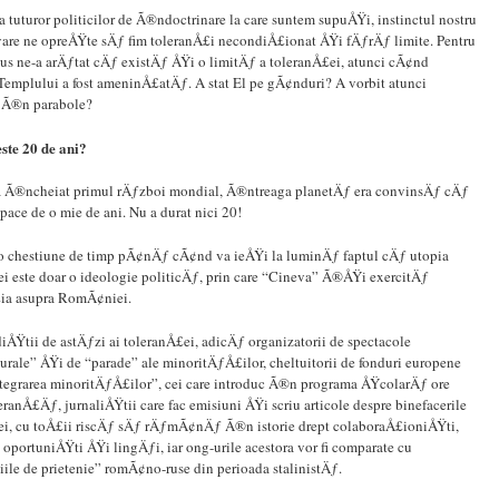
 tuturor politicilor de Ã®ndoctrinare la care suntem supuÅŸi, instinctul nostru
vare ne opreÅŸte sÄƒ fim toleranÅ£i necondiÅ£ionat ÅŸi fÄƒrÄƒ limite. Pentru
sus ne-a arÄƒtat cÄƒ existÄƒ ÅŸi o limitÄƒ a toleranÅ£ei, atunci cÃ¢nd
emplului a fost ameninÅ£atÄƒ. A stat El pe gÃ¢nduri? A vorbit atunci
 Ã®n parabole?
este 20 de ani?
 Ã®ncheiat primul rÄƒzboi mondial, Ã®ntreaga planetÄƒ era convinsÄƒ cÄƒ
pace de o mie de ani. Nu a durat nici 20!
 o chestiune de timp pÃ¢nÄƒ cÃ¢nd va ieÅŸi la luminÄƒ faptul cÄƒ utopia
i este doar o ideologie politicÄƒ, prin care “Cineva” Ã®ÅŸi exercitÄƒ
a asupra RomÃ¢niei.
ÅŸtii de astÄƒzi ai toleranÅ£ei, adicÄƒ organizatorii de spectacole
urale” ÅŸi de “parade” ale minoritÄƒÅ£ilor, cheltuitorii de fonduri europene
ntegrarea minoritÄƒÅ£ilor”, cei care introduc Ã®n programa ÅŸcolarÄƒ ore
eranÅ£Äƒ, jurnaliÅŸtii care fac emisiuni ÅŸi scriu articole despre binefacerile
ei, cu toÅ£ii riscÄƒ sÄƒ rÄƒmÃ¢nÄƒ Ã®n istorie drept colaboraÅ£ioniÅŸti,
 oportuniÅŸti ÅŸi lingÄƒi, iar ong-urile acestora vor fi comparate cu
ile de prietenie” romÃ¢no-ruse din perioada stalinistÄƒ.