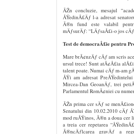
ÃŽn concluzie, mesajul “acad
ÅŸedinÅ£Äƒ l-a adresat senato
Ã®n fund este valabil pent
mÄƒsurÄƒ: “LÄƒsaÅ£i-o jos cÄ
Test de democraÅ£ie pentru Pr
Mare brÃ¢nzÄƒ cÄƒ am scris acest
ursul trece! Sunt atÃ¢Å£ia alÅ£ii
talent poate. Numai cÄƒ m-am gÄ
ÅŸi am adresat PreÅŸedintelui
Mircea-Dan GeoanÄƒ, trei petiÅ£
Parlamentul RomÃ¢niei cu numere
ÃŽn prima cer sÄƒ se menÅ£ion
Senatului din 10.02.2010 cÄƒ 
mod ruÅŸinos, Ã®n a doua cer li
a treia cer repetarea “ÅŸedinÅ
Ã®ncÄƒlcarea gravÄƒ a regu