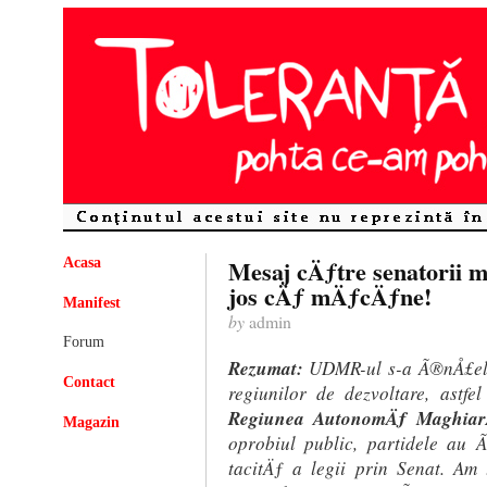
Mesaj cÄƒtre senatorii 
Acasa
jos cÄƒ mÄƒcÄƒne!
Manifest
by
admin
Forum
Rezumat:
UDMR-ul s-a Ã®nÅ£eles
Contact
regiunilor de dezvoltare, astf
Regiunea AutonomÄƒ Maghia
Magazin
oprobiul public, partidele au
tacitÄƒ a legii prin Senat. Am t