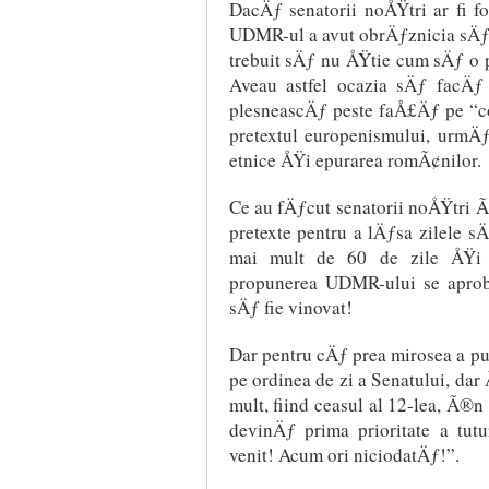
DacÄƒ senatorii noÅŸtri ar fi f
UDMR-ul a avut obrÄƒznicia sÄƒ 
trebuit sÄƒ nu ÅŸtie cum sÄƒ o 
Aveau astfel ocazia sÄƒ facÄ
plesneascÄƒ peste faÅ£Äƒ pe “co
pretextul europenismului, urmÄƒr
etnice ÅŸi epurarea romÃ¢nilor.
Ce au fÄƒcut senatorii noÅŸtri Ã
pretexte pentru a lÄƒsa zilele 
mai mult de 60 de zile ÅŸi 
propunerea UDMR-ului se apro
sÄƒ fie vinovat!
Dar pentru cÄƒ prea mirosea a put
pe ordinea de zi a Senatului, dar
mult, fiind ceasul al 12-lea, Ã®n
devinÄƒ prima prioritate a tutu
venit! Acum ori niciodatÄƒ!”.