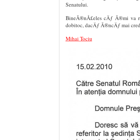
Senatului.
BineÃ®nÅ£eles cÄƒ Ã®mi va r
dobitoc, dacÄƒ Ã®ncÄƒ mai cred
Mihai Tociu