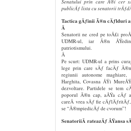
Senatului prin care Ã®i cer 
publicÄƒ lista cu senatorii trÄƒ
Tactica gÄƒinii Ã®n cÄƒlduri 
Â
Senatorii ne cred pe toÅ£i pro
UDMR-ul, iar Ã®n ÅŸedinÅ
patriotismului.
Â
Pe scurt: UDMR-ul a prins cur
lege prin care sÄƒ facÄƒ Ã®nc
regiunii autonome maghiare,
Harghita, Covasna ÅŸi MureÅŸ
dezvoltare. Partidele se tem 
poporul Ã®n cap, aÅŸa cÄƒ ad
careÂ vrea sÄƒ fie cÄƒlÄƒritÄƒ
se “Ã®mpiedicÄƒ de cvorum”!
SenatoriiÂ rateazÄƒ ÅŸansa sÄ