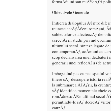
formaÅ£iuni sau miÅŸcÄƒri politi
Obiectivele Generale
Initierea dialogului Ã®ntre difer
reunesc cetÄƒÅ£eni romÃ¢ni, Ã®
subiectelor ce afecteazÄƒ demnita
cercetÄƒri, studii privind evenime
ultimului secol, sinteze legate d
contemporanÄƒ, acÅ£iuni cu carac
scop declansarea unei dezbateri 
generarii unei reflecÅ£ii (de acti
Imbogatind pas cu pas spatiul vom
tinere sÄƒ descopere istoria realÄ
la subminarea Å£Äƒrii, la ciuntir
sÄƒ identifice momentele cheie c
romÃ¢nesc Ã®n ultimul secol ÅŸi
permitindu-le sÄƒ decidÄƒ viit
cauzÄƒ.