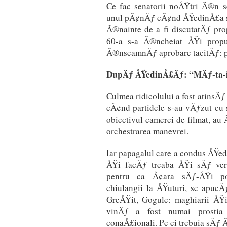
Ce fac senatorii noÅŸtri Ã®n 
unul pÃ¢nÄƒ cÃ¢nd ÅŸedinÅ£a s
Ã®nainte de a fi discutatÄƒ pro
60-a s-a Ã®ncheiat ÅŸi propu
Ã®nseamnÄƒ aprobare tacitÄƒ: pri
DupÄƒ ÅŸedinÅ£Äƒ: “MÄƒ-ta-i
Culmea ridicolului a fost atins
cÃ¢nd partidele s-au vÄƒzut cu
obiectivul camerei de filmat, au
orchestrarea manevrei.
Iar papagalul care a condus ÅŸ
ÅŸi facÄƒ treaba ÅŸi sÄƒ ver
pentru ca Å¢ara sÄƒ-ÅŸi po
chiulangii la ÅŸuturi, se apucÄ
GreÅŸit, Gogule: maghiarii ÅŸi
vinÄƒ a fost numai prostia 
conaÅ£ionali. Pe ei trebuia sÄƒ