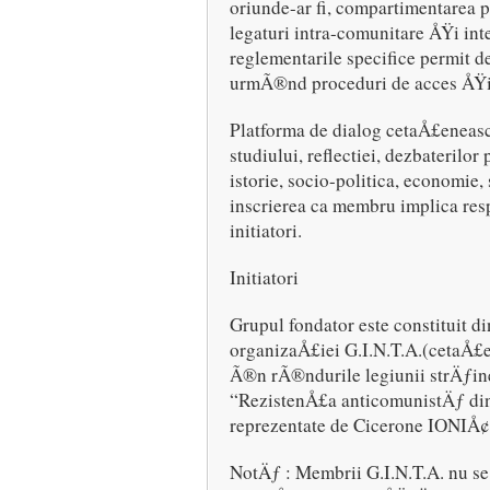
oriunde-ar fi, compartimentarea p
legaturi intra-comunitare ÅŸi int
reglementarile specifice permit d
urmÃ®nd proceduri de acces ÅŸi i
Platforma de dialog cetaÅ£eneasc
studiului, reflectiei, dezbaterilor 
istorie, socio-politica, economie,
inscrierea ca membru implica respe
initiatori.
Initiatori
Grupul fondator este constituit d
organizaÅ£iei G.I.N.T.A.(cetaÅ£e
Ã®n rÃ®ndurile legiunii strÄƒin
“RezistenÅ£a anticomunistÄƒ di
reprezentate de Cicerone IONIÅ
NotÄƒ : Membrii G.I.N.T.A. nu se 